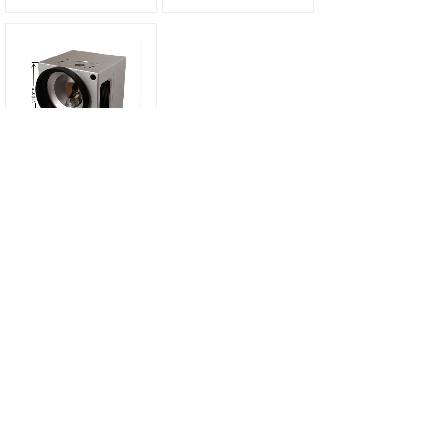
大镜片 扫描10.6co2
模拟振镜 厂家批发基
础版激光振镜扫描头
共 5 条记录
1
地址：北京市昌平区马池口镇楼自庄269号
手机：13126689511 13269578818
座机：010-60775658
传真：68-010-60771522
邮箱：228170906@qq.com