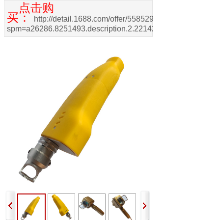
点击购
买：
http://detail.1688.com/offer/558529444172.html?
spm=a26286.8251493.description.2.221425b2BJkSM3.