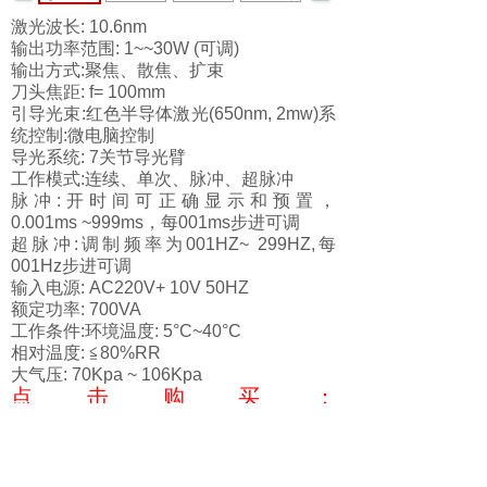
激光波长: 10.6nm
输出功率范围: 1~~30W (可调)
输出方式:聚焦、散焦、扩束
刀头焦距: f= 100mm
引导光束:红色半导体激光(650nm, 2mw)系
统控制:微电脑控制
导光系统: 7关节导光臂
工作模式:连续、单次、脉冲、超脉冲
脉冲:开时间可正确显示和预置，
0.001ms ~999ms，每001ms步进可调
超脉冲:调制频率为001HZ~ 299HZ,每
001Hz步进可调
输入电源: AC220V+ 10V 50HZ
额定功率: 700VA
工作条件:环境温度: 5°C~40°C
相对温度: ≦80%RR
大气压: 70Kpa ~ 106Kpa
点击购买：
http://detail.1688.com/offer/558529444172
.html?
spm=a26286.8251493.description.2.2214
25b2BJkSM3